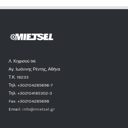
Λ. Κηφισού 96
Αγ. Ιωάννης Ρέντης, Αθήνα
Τ.Κ. 18233
Τηλ: +302104285696-7
Τηλ: +302104185302-3
Fax: +302104285698
Email:
info@mietsel.gr