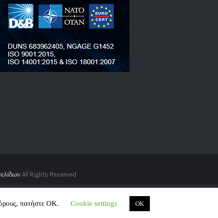
σελίδων
All Rights Reserved
 όρους, πατήστε ΟΚ.
Cookie settings
OK