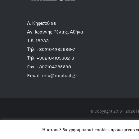
Λ. Κηφισού 96
Αγ. Ιωάννης Ρέντης, Αθήνα
Τ.Κ. 18233
Τηλ: +302104285696-7
Τηλ: +302104185302-3
Fax: +302104285698
Email:
info@mietsel.gr
© Copyright 2019 -
2026 | 
Η ιστοσελίδα χρησιμοποιεί cookies προκειμένου 