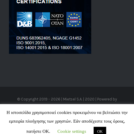
© Copyright 2019 -
2026 | Mietsel S.A. | 2020 | Powered by
Cloudhaz
|
VPS Hosting
-
SEO Προώθηση Ιστοσελίδων
All Rights
Η ιστοσελίδα χρησιμοποιεί cookies προκειμένου να βελτιώσει την
Reserved
εμπειρία πλοήγησης των χρηστών. Εάν αποδέχεστε τους όρους,
πατήστε ΟΚ.
Cookie settings
OK