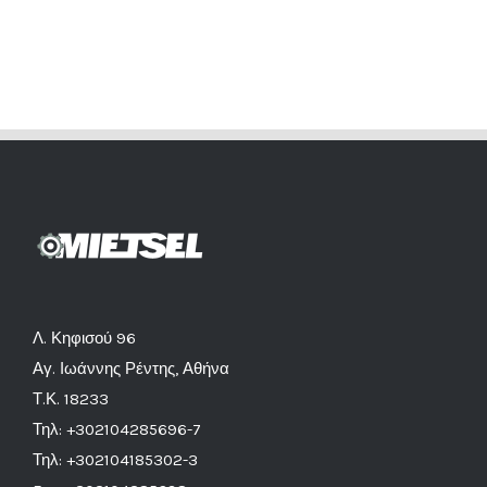
Λ. Κηφισού 96
Αγ. Ιωάννης Ρέντης, Αθήνα
Τ.Κ. 18233
Τηλ: +302104285696-7
Τηλ: +302104185302-3