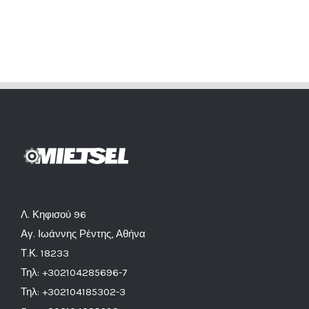
Λ. Κηφισού 96
Αγ. Ιωάννης Ρέντης, Αθήνα
Τ.Κ. 18233
Τηλ: +302104285696-7
Τηλ: +302104185302-3