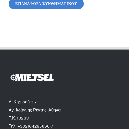
ΕΠΑΝΑΦΟΡΆ ΣΥΝΘΗΜΑΤΙΚΟΎ
Λ. Κηφισού 96
Αγ. Ιωάννης Ρέντης, Αθήνα
Τ.Κ. 18233
Τηλ: +302104285696-7