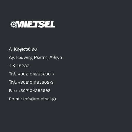
Λ. Κηφισού 96
Αγ. Ιωάννης Ρέντης, Αθήνα
Τ.Κ. 18233
Τηλ: +302104285696-7
Τηλ: +302104185302-3
Fax: +302104285698
Email:
info@mietsel.gr