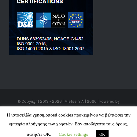
© Copyright 2019 -
2026 | Mietsel S.A. | 2020 | Powered by
Cloudhaz
|
VPS Hosting
-
SEO Προώθηση Ιστοσελίδων
All Rights
Η ιστοσελίδα χρησιμοποιεί cookies προκειμένου να βελτιώσει την
Reserved
εμπειρία πλοήγησης των χρηστών. Εάν αποδέχεστε τους όρους,
πατήστε ΟΚ.
Cookie settings
OK