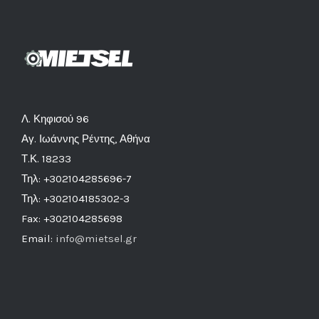
Λ. Κηφισού 96
Αγ. Ιωάννης Ρέντης, Αθήνα
Τ.Κ. 18233
Τηλ: +302104285696-7
Τηλ: +302104185302-3
Fax: +302104285698
Email:
info@mietsel.gr