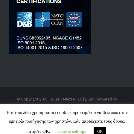
© Copyright 2019 -
2026 | Mietsel S.A. | 2020 | Powered by
Cloudhaz
|
VPS Hosting
-
SEO Προώθηση Ιστοσελίδων
All Rights
Η ιστοσελίδα χρησιμοποιεί cookies προκειμένου να βελτιώσει την
Reserved
εμπειρία πλοήγησης των χρηστών. Εάν αποδέχεστε τους όρους,
πατήστε ΟΚ.
Cookie settings
OK