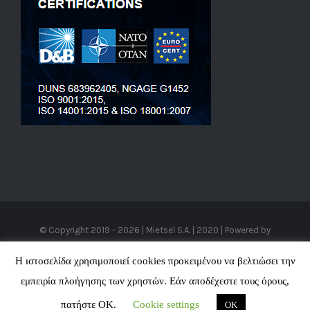
© Copyright 2019 -
2026 | Mietsel S.A. | 2020 | Powered by
Cloudhaz
|
VPS Hosting
-
SEO Προώθηση Ιστοσελίδων
All Rights
Η ιστοσελίδα χρησιμοποιεί cookies προκειμένου να βελτιώσει την
Reserved
εμπειρία πλοήγησης των χρηστών. Εάν αποδέχεστε τους όρους,
πατήστε ΟΚ.
Cookie settings
OK