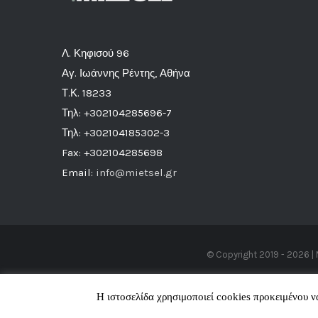
Λ. Κηφισού 96
Αγ. Ιωάννης Ρέντης, Αθήνα
Τ.Κ. 18233
Τηλ: +302104285696-7
Τηλ: +302104185302-3
Fax: +302104285698
Email:
info@mietsel.gr
© Copyright 2019 -
2026 | 
Η ιστοσελίδα χρησιμοποιεί cookies προκειμένου 