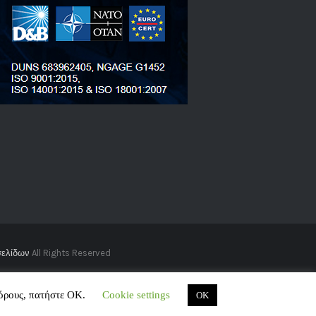
σελίδων
All Rights Reserved
 όρους, πατήστε ΟΚ.
Cookie settings
OK