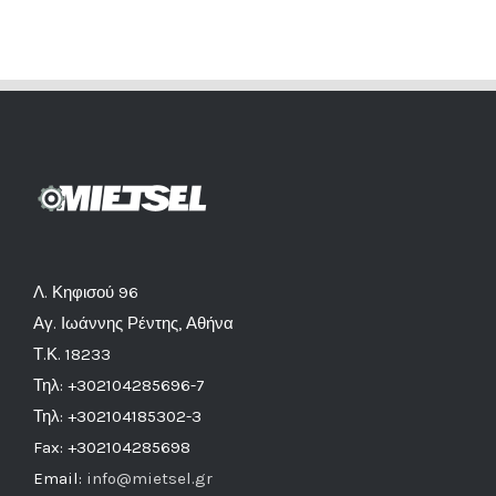
Λ. Κηφισού 96
Αγ. Ιωάννης Ρέντης, Αθήνα
Τ.Κ. 18233
Τηλ: +302104285696-7
Τηλ: +302104185302-3
Fax: +302104285698
Email:
info@mietsel.gr