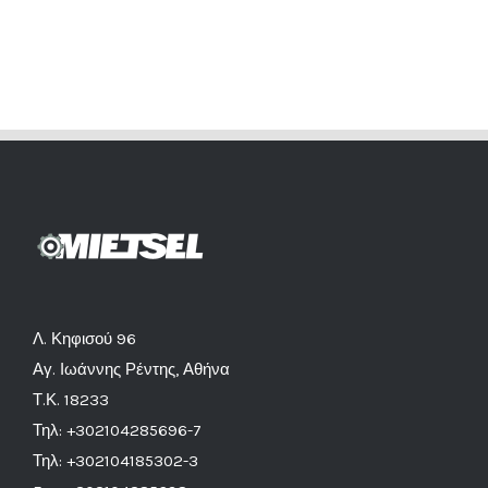
Λ. Κηφισού 96
Αγ. Ιωάννης Ρέντης, Αθήνα
Τ.Κ. 18233
Τηλ: +302104285696-7
Τηλ: +302104185302-3