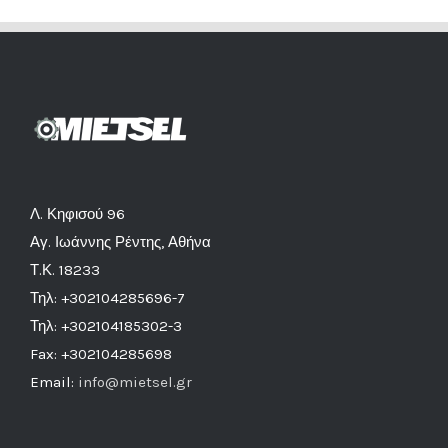
Λ. Κηφισού 96
Αγ. Ιωάννης Ρέντης, Αθήνα
Τ.Κ. 18233
Τηλ: +302104285696-7
Τηλ: +302104185302-3
Fax: +302104285698
Email:
info@mietsel.gr