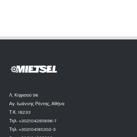
Λ. Κηφισού 96
Αγ. Ιωάννης Ρέντης, Αθήνα
Τ.Κ. 18233
Τηλ: +302104285696-7
Τηλ: +302104185302-3