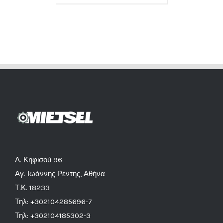
Λ. Κηφισού 96
Αγ. Ιωάννης Ρέντης, Αθήνα
Τ.Κ. 18233
Τηλ: +302104285696-7
Τηλ: +302104185302-3