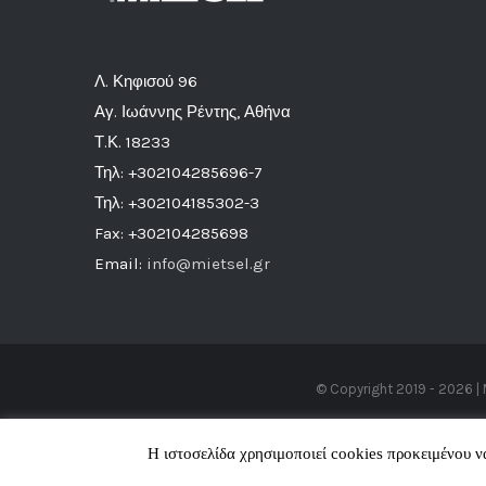
Λ. Κηφισού 96
Αγ. Ιωάννης Ρέντης, Αθήνα
Τ.Κ. 18233
Τηλ: +302104285696-7
Τηλ: +302104185302-3
Fax: +302104285698
Email:
info@mietsel.gr
© Copyright 2019 -
2026 | 
Η ιστοσελίδα χρησιμοποιεί cookies προκειμένου 