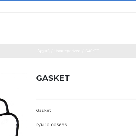
Αρχική
/
Uncategorized
/
GASKET
GASKET
Gasket
P/N 10-005686