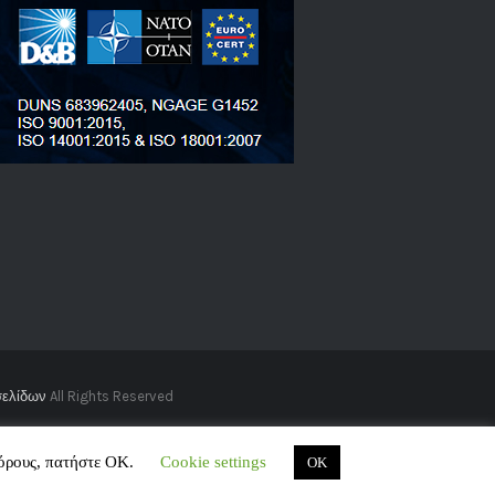
σελίδων
All Rights Reserved
 όρους, πατήστε ΟΚ.
Cookie settings
OK