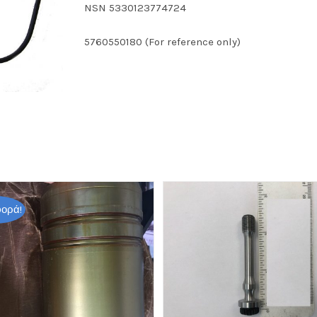
NSN 5330123774724
5760550180 (For reference only)
ορά!