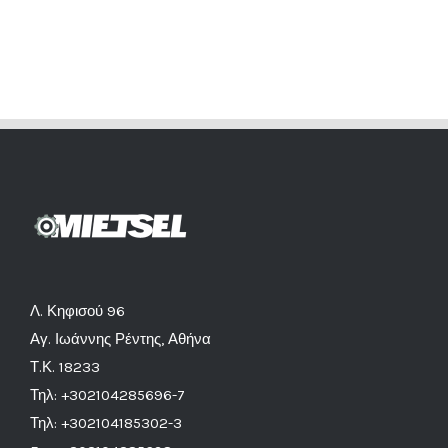
Λ. Κηφισού 96
Αγ. Ιωάννης Ρέντης, Αθήνα
Τ.Κ. 18233
Τηλ: +302104285696-7
Τηλ: +302104185302-3