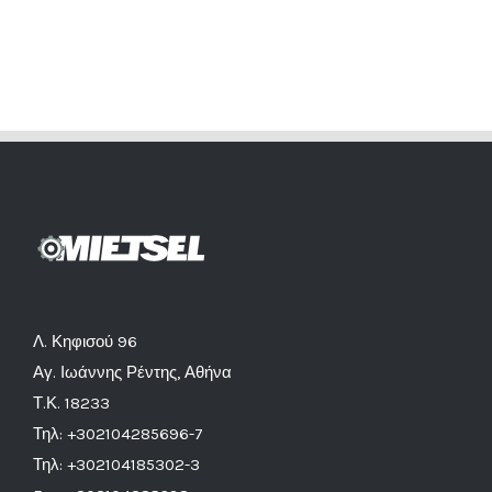
Λ. Κηφισού 96
Αγ. Ιωάννης Ρέντης, Αθήνα
Τ.Κ. 18233
Τηλ: +302104285696-7
Τηλ: +302104185302-3