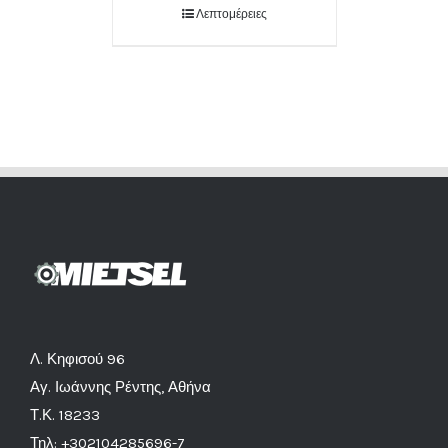
Λεπτομέρειες
Λ. Κηφισού 96
Αγ. Ιωάννης Ρέντης, Αθήνα
Τ.Κ. 18233
Τηλ: +302104285696-7