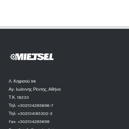
Λ. Κηφισού 96
Αγ. Ιωάννης Ρέντης, Αθήνα
Τ.Κ. 18233
Τηλ: +302104285696-7
Τηλ: +302104185302-3
Fax: +302104285698