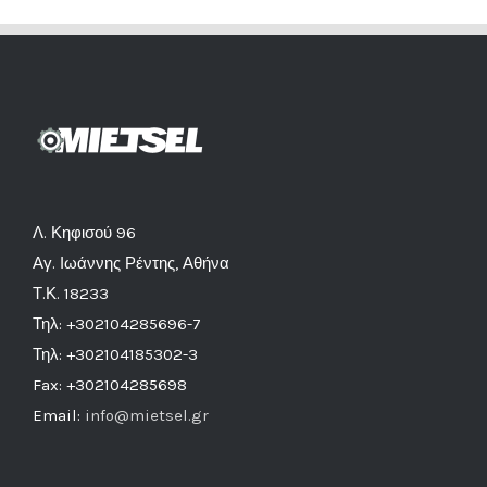
Λ. Κηφισού 96
Αγ. Ιωάννης Ρέντης, Αθήνα
Τ.Κ. 18233
Τηλ: +302104285696-7
Τηλ: +302104185302-3
Fax: +302104285698
Email:
info@mietsel.gr