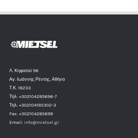
Λ. Κηφισού 96
Αγ. Ιωάννης Ρέντης, Αθήνα
Τ.Κ. 18233
Τηλ: +302104285696-7
Τηλ: +302104185302-3
Fax: +302104285698
Email:
info@mietsel.gr