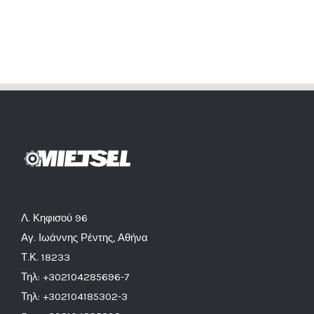
Λ. Κηφισού 96
Αγ. Ιωάννης Ρέντης, Αθήνα
Τ.Κ. 18233
Τηλ: +302104285696-7
Τηλ: +302104185302-3